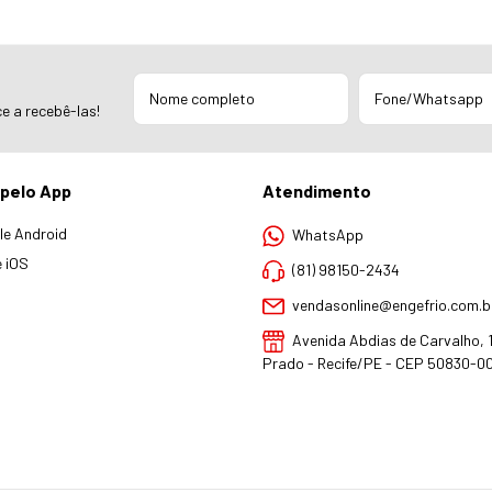
e a recebê-las!
pelo App
Atendimento
e Android
WhatsApp
 iOS
(81) 98150-2434
vendasonline@engefrio.com.b
Avenida Abdias de Carvalho, 1.
Prado - Recife/PE - CEP 50830-0