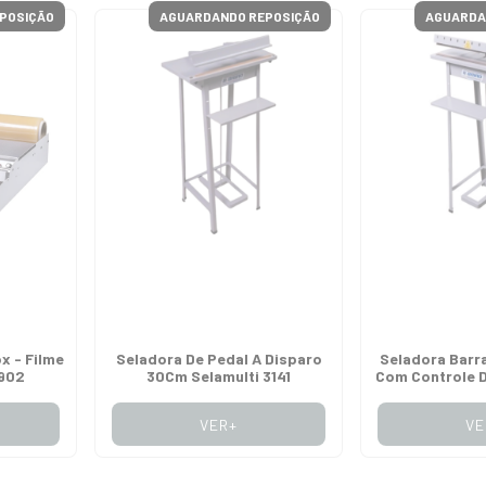
POSIÇÃO
AGUARDANDO REPOSIÇÃO
AGUARDA
x - Filme
Seladora De Pedal A Disparo
Seladora Barr
2902
30Cm Selamulti 3141
Com Controle 
Selamu
VER+
VE