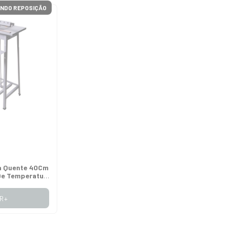
NDO REPOSIÇÃO
a Quente 40Cm
De Temperatura
lti 311
R+