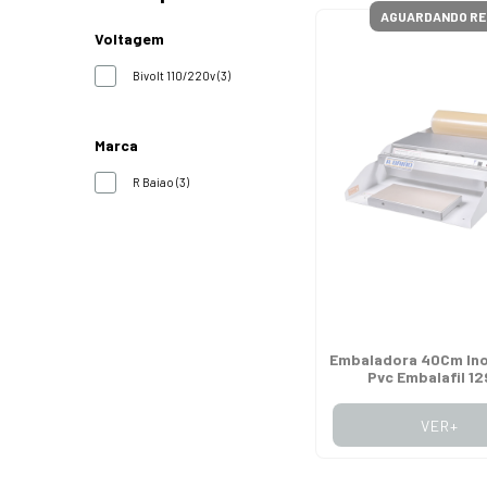
AGUARDANDO RE
Voltagem
Bivolt 110/220v (3)
Marca
R Baiao (3)
Embaladora 40Cm Ino
Pvc Embalafil 1
VER+