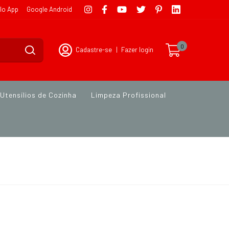
lo App
Google Android
0
Cadastre-se
|
Fazer login
Utensílios de Cozinha
Limpeza Profissional