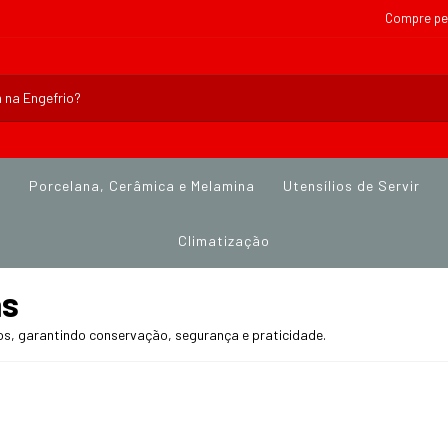
Compre pe
s
Porcelana, Cerâmica e Melamina
Utensílios de Servir
Climatização
as
os, garantindo conservação, segurança e praticidade.