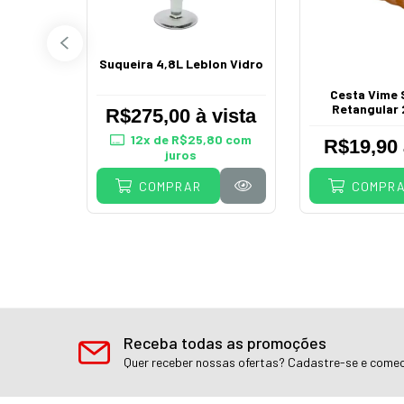
tos 6
Suqueira 4,8L Leblon Vidro
ar P010A
Cesta Vime 
Retangular
vista
R$275,00 à vista
94
com
12
x de
R$25,80
com
R$19,90 
juros
COMPRAR
COMPR
Receba todas as promoções
Quer receber nossas ofertas? Cadastre-se e comec