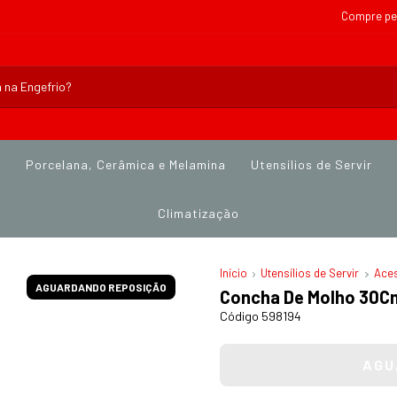
Compre pe
s
Porcelana, Cerâmica e Melamina
Utensílios de Servir
Climatização
Início
Utensílios de Servir
Aces
AGUARDANDO REPOSIÇÃO
Concha De Molho 30C
Código 598194