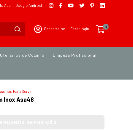
lo App
Google Android
0
Cadastre-se
|
Fazer login
Utensílios de Cozinha
Limpeza Profissional
sórios Para Servir
m Inox Asa48