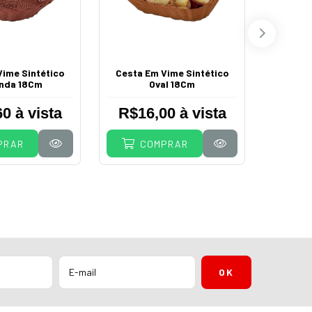
Suqueira
Vime Sintético
Cesta Em Vime Sintético
nda 18Cm
Oval 18Cm
R$34
12
0 à vista
R$16,00 à vista
PRAR
COMPRAR
C