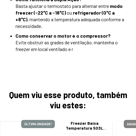
Basta ajustar o termostato para alternar entre
modo
freezer (-22°C a -18°C)
ou
refrigerador (0°C a
+8°C)
, mantendo a temperatura adequada conforme a
necessidade.
Como conservar o motor e o compressor?
Evite obstruir as grades de ventilação, mantenha o
freezer em local ventilado e r
Quem viu esse produto, também
viu estes:
Freezer Baixa
ÚLTIMA UNIDADE!
AGUA
Temperatura 503L
Fricon com Tampa de