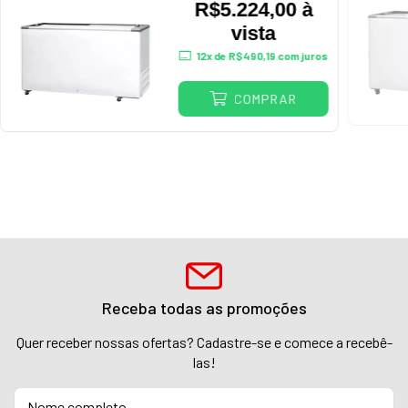
Vidro 220V
R$5.224,00 à
vista
12
x de
R$490,19
com juros
COMPRAR
Receba todas as promoções
Quer receber nossas ofertas? Cadastre-se e comece a recebê-
las!