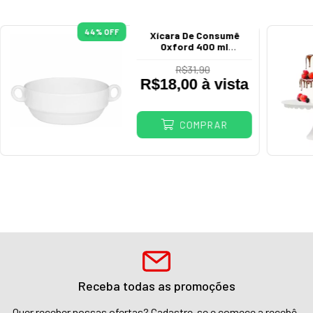
44
% OFF
Xícara De Consumê
Oxford 400 ml
Empilhável Porcelana
Branca
R$31,90
R$18,00 à vista
COMPRAR
Receba todas as promoções
Quer receber nossas ofertas? Cadastre-se e comece a recebê-