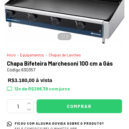
1
/
3
Início
Equipamentos
Chapas de Lanches
Chapa Bifeteira Marchesoni 100 cm a Gás
Código 630357
R$3.180,00 à vista
12
x de
R$298,39
com juros
FICOU COM ALGUMA DÚVIDA SOBRE O PRODUTO?
FALE CONOSCO PELO WHATTS APP.