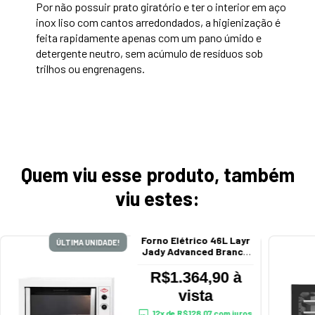
Por não possuir prato giratório e ter o interior em aço
inox liso com cantos arredondados, a higienização é
feita rapidamente apenas com um pano úmido e
detergente neutro, sem acúmulo de resíduos sob
trilhos ou engrenagens.
Quem viu esse produto, também
viu estes:
Forno Elétrico 46L Layr
ÚLTIMA UNIDADE!
Jady Advanced Branco
220V 1924
R$1.364,90 à
vista
12
x de
R$128,07
com juros