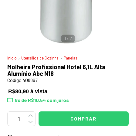
1
/
2
Início
Utensílios de Cozinha
Panelas
Molheira Profissional Hotel 6,1L Alta
Alumínio Abc N18
Código 408867
R$80,90 à vista
8
x de
R$10,54
com juros