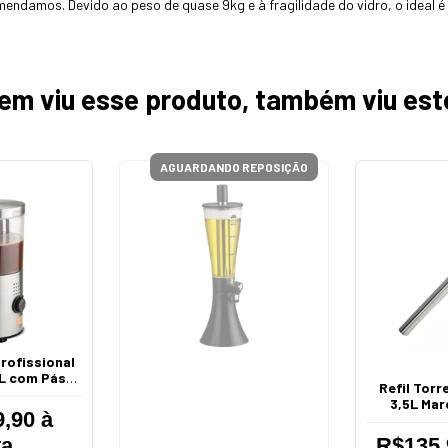
ndamos. Devido ao peso de quase 9kg e à fragilidade do vidro, o ideal é po
em viu esse produto, também viu est
AGUARDANDO REPOSIÇÃO
rofissional
L com Pás
Refil Torr
s 220V
3,5L Mar
,90 à
ta
R$135,