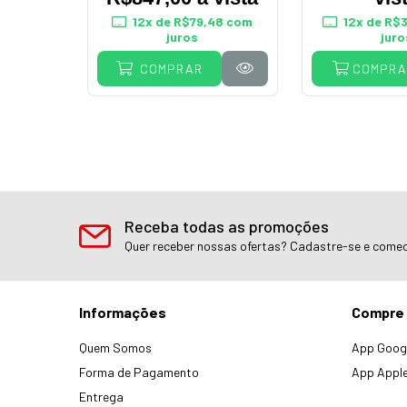
l Com 2
12
x de
R$79,48
com
12
x de
R$3
bs02
juros
juro
COMPRA
COMPRAR
Receba todas as promoções
Quer receber nossas ofertas? Cadastre-se e comec
Informações
Compre 
Quem Somos
App Googl
Forma de Pagamento
App Apple
Entrega