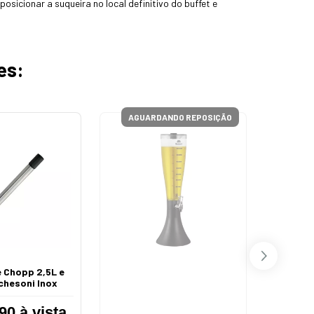
sicionar a suqueira no local definitivo do buffet e
es:
AGUARDANDO REPOSIÇÃO
e Chopp 2,5L e
Suqueira
chesoni Inox
90 à vista
R$27