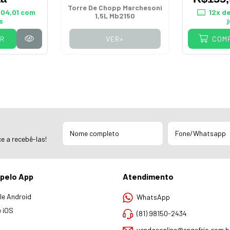
Torre De Chopp Marchesoni
04,01
com
12
x d
1,5L Mb2150
s
R
VER+
COM
e a recebê-las!
pelo App
Atendimento
e Android
WhatsApp
 iOS
(81) 98150-2434
vendasonline@engefrio.com.b