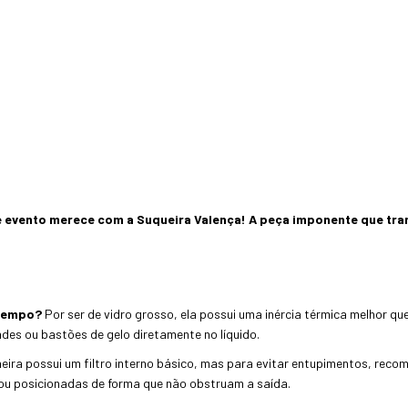
de evento merece com a Suqueira Valença! A peça imponente que tr
 tempo?
Por ser de vidro grosso, ela possui uma inércia térmica melhor qu
ndes ou bastões de gelo diretamente no líquido.
eira possui um filtro interno básico, mas para evitar entupimentos, rec
 ou posicionadas de forma que não obstruam a saída.