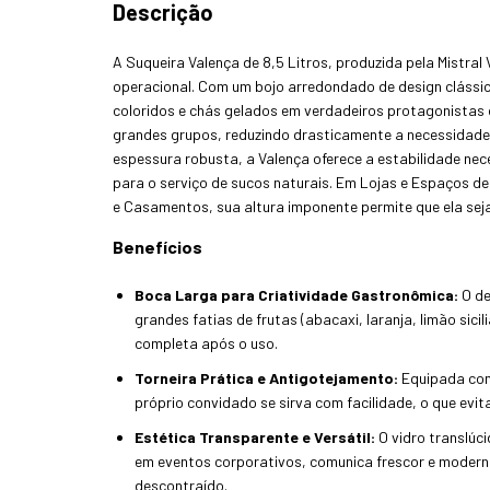
Descrição
A Suqueira Valença de 8,5 Litros, produzida pela Mistral 
operacional. Com um bojo arredondado de design clássic
coloridos e chás gelados em verdadeiros protagonistas d
grandes grupos, reduzindo drasticamente a necessidade
espessura robusta, a Valença oferece a estabilidade ne
para o serviço de sucos naturais. Em Lojas e Espaços d
e Casamentos, sua altura imponente permite que ela seja
Benefícios
Boca Larga para Criatividade Gastronômica:
O de
grandes fatias de frutas (abacaxi, laranja, limão sic
completa após o uso.
Torneira Prática e Antigotejamento:
Equipada com 
próprio convidado se sirva com facilidade, o que evi
Estética Transparente e Versátil:
O vidro translúci
em eventos corporativos, comunica frescor e moder
descontraído.