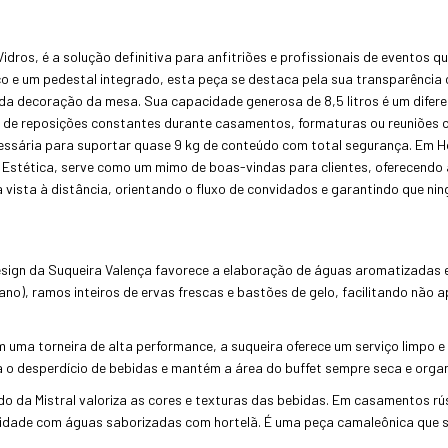
Vidros, é a solução definitiva para anfitriões e profissionais de eventos q
o e um pedestal integrado, esta peça se destaca pela sua transparência
a decoração da mesa. Sua capacidade generosa de 8,5 litros é um diferen
 de reposições constantes durante casamentos, formaturas ou reuniões c
cessária para suportar quase 9 kg de conteúdo com total segurança. Em H
e Estética, serve como um mimo de boas-vindas para clientes, oferecendo
 vista à distância, orientando o fluxo de convidados e garantindo que ni
sign da Suqueira Valença favorece a elaboração de águas aromatizadas e
iliano), ramos inteiros de ervas frescas e bastões de gelo, facilitando n
uma torneira de alta performance, a suqueira oferece um serviço limpo e
ta o desperdício de bebidas e mantém a área do buffet sempre seca e orga
do da Mistral valoriza as cores e texturas das bebidas. Em casamentos rús
nidade com águas saborizadas com hortelã. É uma peça camaleônica que