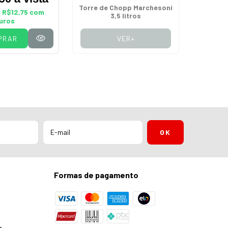
Torre de Chopp Marchesoni
e
R$12,75
com
12
3,5 litros
juros
PRAR
VER+
C
Formas de pagamento
r