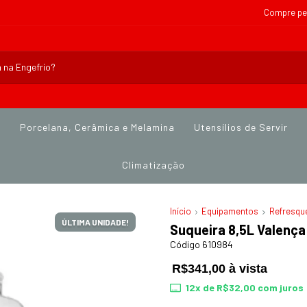
Compre pe
s
Porcelana, Cerâmica e Melamina
Utensílios de Servir
Climatização
Início
Equipamentos
Refresque
ÚLTIMA UNIDADE!
Suqueira 8,5L Valença
Código 610984
R$341,00 à vista
12
x de
R$32,00
com juros