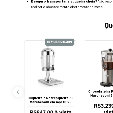
É seguro transportar a suqueira cheia?
Não recome
realizar o abastecimento diretamente na mesa.
Qu
POSIÇÃO
ÚLTIMA UNIDADE!
Chocolateira P
Marchesoni 3
Suqueira e Refresqueira 8L
Giratória
Marchesoni em Aço SF2-
R$3.239
108
R$847,00 à vista
vis