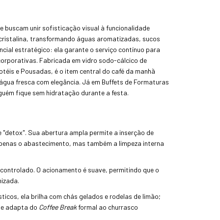
ue buscam unir sofisticação visual à funcionalidade
 cristalina, transformando águas aromatizadas, sucos
cial estratégico: ela garante o serviço contínuo para
orporativas. Fabricada em vidro sodo-cálcico de
otéis e Pousadas, é o item central do café da manh
 água fresca com elegância. Já em Buffets de Formaturas
nguém fique sem hidratação durante a festa.
 "detox". Sua abertura ampla permite a inserção de
ão apenas o abastecimento, mas também a limpeza interna
 controlado. O acionamento é suave, permitindo que o
nizada.
ticos, ela brilha com chás gelados e rodelas de limão;
 se adapta do
Coffee Break
formal ao churrasco