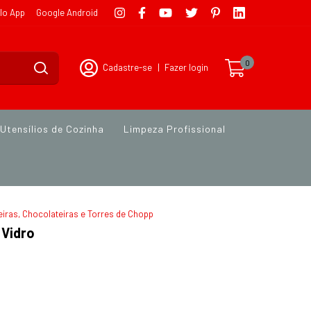
lo App
Google Android
0
Cadastre-se
|
Fazer login
Utensílios de Cozinha
Limpeza Profissional
iras, Chocolateiras e Torres de Chopp
 Vidro