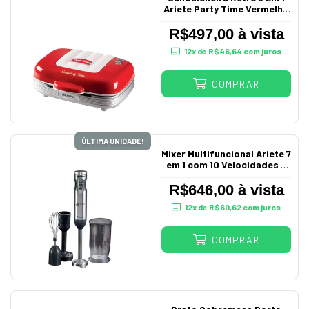
Ariete Party Time Vermelho
220V
R$497,00 à vista
12
x de
R$46,64
com juros
COMPRAR
ÚLTIMA UNIDADE!
Mixer Multifuncional Ariete 7
em 1 com 10 Velocidades +
Turbo 220V
R$646,00 à vista
12
x de
R$60,62
com juros
COMPRAR