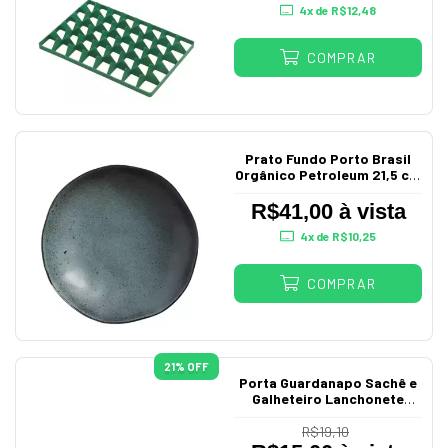
4
x de
R$12,48
COMPRAR
Prato Fundo Porto Brasil
Orgânico Petroleum 21,5 cm
Cerâmica Stoneware
R$41,00 à vista
4
x de
R$10,25
COMPRAR
21
% OFF
Porta Guardanapo Sachê e
Galheteiro Lanchonete
Branco 123
R$19,10