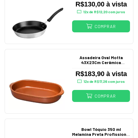
R$130,00 à vista
12
x de
R$12,20
com juros
COMPRAR
Assadeira Oval Motta
43X23Cm Cerâmica
Vitrificada N4 1806
R$183,90 à vista
12
x de
R$17,26
com juros
COMPRAR
Bowl Tóquio 350 ml
Melamina Preta Profissional