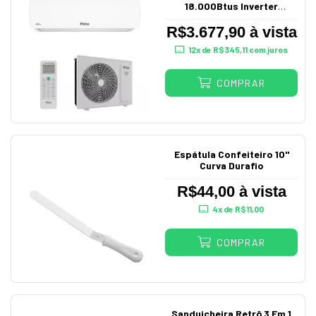
18.000Btus Inverter
Pac18Fb Philco
R$3.677,90 à vista
12
x de
R$345,11
com juros
COMPRAR
Espátula Confeiteiro 10"
Curva Durafio
R$44,00 à vista
4
x de
R$11,00
COMPRAR
Sanduicheira Retrô 3 Em 1