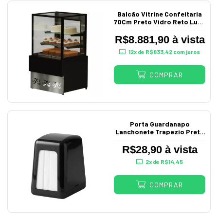
Balcão Vitrine Confeitaria
70Cm Preto Vidro Reto Luxo
220V
R$8.881,90 à vista
12
x de
R$833,42
com juros
COMPRAR
Porta Guardanapo
Lanchonete Trapezio Preto
125
R$28,90 à vista
2
x de
R$14,45
COMPRAR