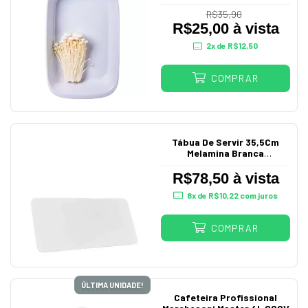
Branca Comercial
R$35,90
R$25,00 à vista
2
x de
R$12,50
COMPRAR
Tábua De Servir 35,5Cm
Melamina Branca
Profissional
R$78,50 à vista
8
x de
R$10,22
com juros
COMPRAR
ÚLTIMA UNIDADE!
Cafeteira Profissional