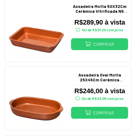
Assadeira Motta 50X32Cm
Cerâmica Vitrificada N5
1835
R$289,90 à vista
12
x de
R$27,20
com juros
COMPRAR
Assadeira Oval Motta
25X45Cm Cerâmica
Vitrificada N5 1807
R$246,00 à vista
12
x de
R$23,08
com juros
COMPRAR