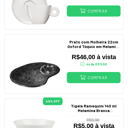
COMPRAR
Prato com Molheira 22cm
Oxford Tóquio em Melamina
Preta Profissional
R$46,00 à vista
4
x de
R$11,50
COMPRAR
49
% OFF
Tigela Ramequim 140 ml
Melamina Branca
Profissional
R$9,90
R$5,00 à vista