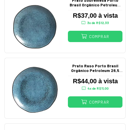
Prato Sobremesa Porto
Brasil Orgânico Petroleum
19,5 cm Cerâmica
Stoneware
R$37,00 à vista
3
x de
R$12,33
COMPRAR
Prato Raso Porto Brasil
Orgânico Petroleum 26,5
cm Cerâmica Stoneware
R$44,00 à vista
4
x de
R$11,00
COMPRAR