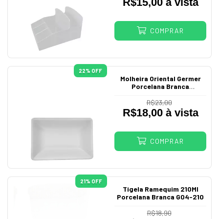
R$15,00 à vista
COMPRAR
22
% OFF
Molheira Oriental Germer
Porcelana Branca
Comercial
R$23,00
R$18,00 à vista
COMPRAR
21
% OFF
Tigela Ramequim 210Ml
Porcelana Branca G04-210
R$18,90