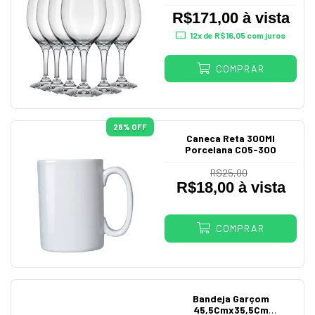
7133
R$171,00 à vista
12
x de
R$16,05
com juros
COMPRAR
28
% OFF
Caneca Reta 300Ml
Porcelana C05-300
R$25,00
R$18,00 à vista
COMPRAR
Bandeja Garçom
45,5Cmx35,5Cm