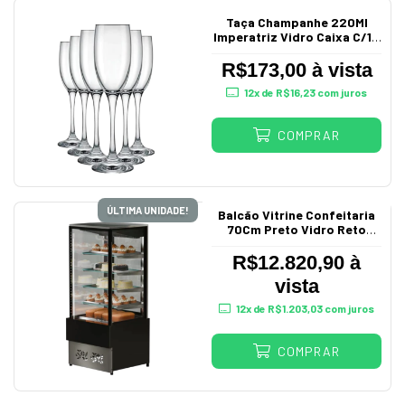
Taça Champanhe 220Ml
Imperatriz Vidro Caixa C/12
7083 Nadir
R$173,00 à vista
12
x de
R$16,23
com juros
COMPRAR
ÚLTIMA UNIDADE!
Balcão Vitrine Confeitaria
70Cm Preto Vidro Reto
220V Luxo
R$12.820,90 à
vista
12
x de
R$1.203,03
com juros
COMPRAR