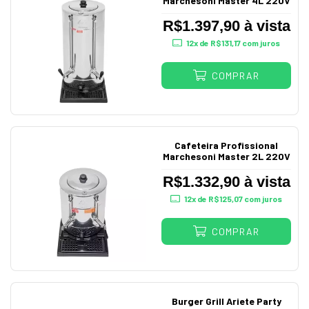
Marchesoni Master 4L 220V
R$1.397,90 à vista
12
x de
R$131,17
com juros
COMPRAR
Cafeteira Profissional
Marchesoni Master 2L 220V
R$1.332,90 à vista
12
x de
R$125,07
com juros
COMPRAR
Burger Grill Ariete Party