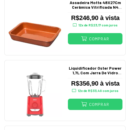
Assadeira Motta 48X27Cm
Cerâmica Vitrificada N4
1834
R$246,90 à vista
12
x de
R$23,17
com juros
COMPRAR
Liquidificador Oster Power
1,7L Com Jarra De Vidro
Vermelho
R$356,90 à vista
12
x de
R$33,49
com juros
COMPRAR