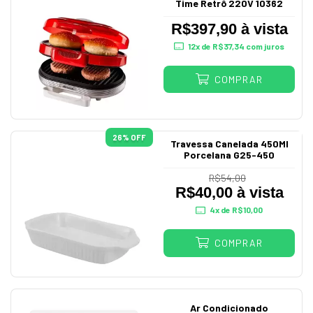
Time Retrô 220V 10362
R$397,90 à vista
12
x de
R$37,34
com juros
COMPRAR
26
% OFF
Travessa Canelada 450Ml
Porcelana G25-450
R$54,00
R$40,00 à vista
4
x de
R$10,00
COMPRAR
Ar Condicionado