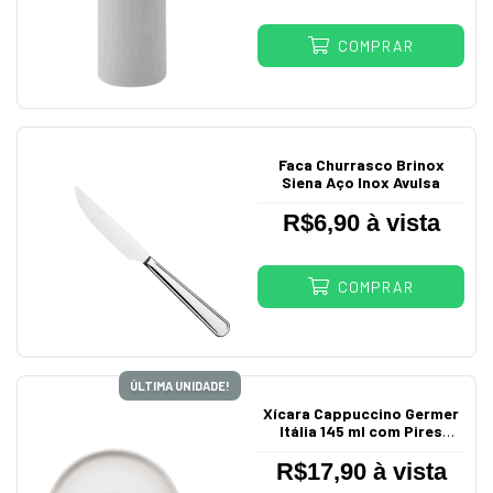
COMPRAR
Faca Churrasco Brinox
Siena Aço Inox Avulsa
R$6,90 à vista
COMPRAR
ÚLTIMA UNIDADE!
Xícara Cappuccino Germer
Itália 145 ml com Pires
Porcelana Branca
Comercial
R$17,90 à vista