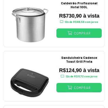
Caldeirão Profissional
Hotel 100L
R$730,90 à vista
12
x de
R$68,58
com juros
COMPRAR
Sanduicheira Cadence
Toast Grill Preta
R$124,90 à vista
12
x de
R$11,72
com juros
COMPRAR