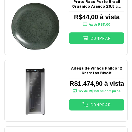
Prato Raso Porto Brasil
Orgânico Arauco 26,5 cm
Cerâmica Stoneware
R$44,00 à vista
4
x de
R$11,00
COMPRAR
Adega de Vinhos Philco 12
Garrafas Bivolt
R$1.474,90 à vista
12
x de
R$138,39
com juros
COMPRAR