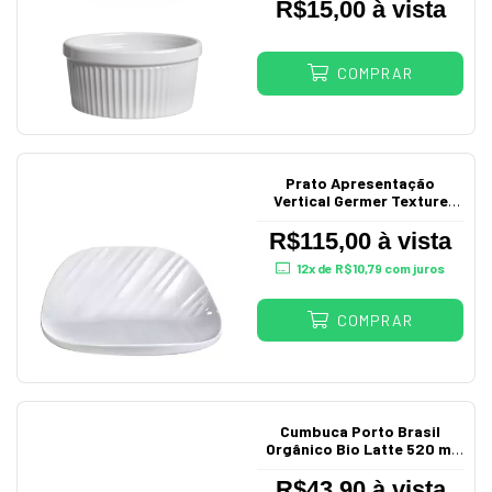
R$15,00 à vista
COMPRAR
Prato Apresentação
Vertical Germer Texture
Porcelana Branca
Comercial
R$115,00 à vista
12
x de
R$10,79
com juros
COMPRAR
Cumbuca Porto Brasil
Orgânico Bio Latte 520 ml
Cerâmica Stoneware
R$43,90 à vista