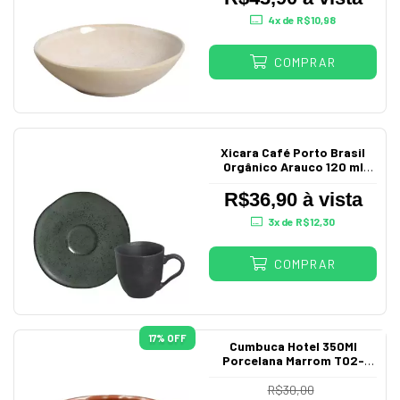
4
x de
R$10,98
COMPRAR
Xicara Café Porto Brasil
Orgânico Arauco 120 ml
com Pires Cerâmica
Stoneware
R$36,90 à vista
3
x de
R$12,30
COMPRAR
17
% OFF
Cumbuca Hotel 350Ml
Porcelana Marrom T02-
350M
R$30,00