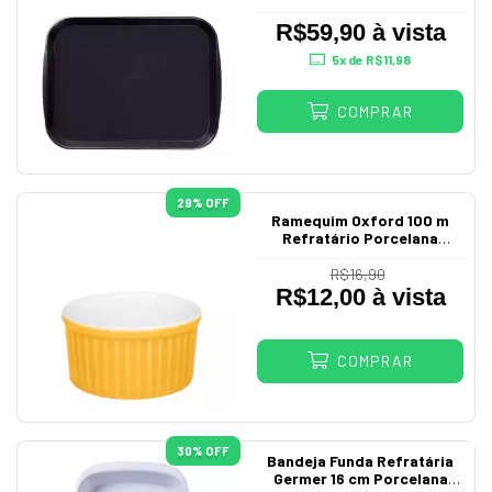
Antiderrapante
R$59,90 à vista
5
x de
R$11,98
COMPRAR
29
% OFF
Ramequim Oxford 100 m
Refratário Porcelana
Amarela
R$16,90
R$12,00 à vista
COMPRAR
30
% OFF
Bandeja Funda Refratária
Germer 16 cm Porcelana