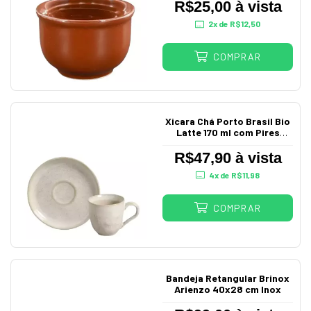
R$25,00 à vista
2
x de
R$12,50
COMPRAR
Xicara Chá Porto Brasil Bio
Latte 170 ml com Pires
Cerâmica Stoneware
R$47,90 à vista
4
x de
R$11,98
COMPRAR
Bandeja Retangular Brinox
Arienzo 40x28 cm Inox