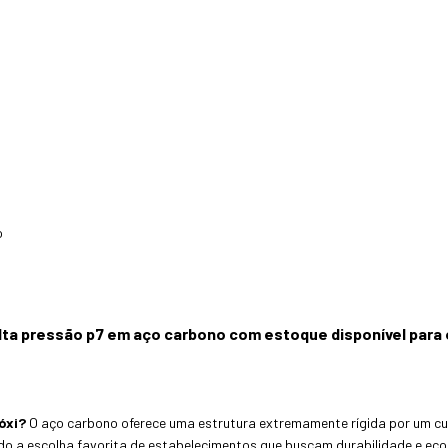
o
lta pressão p7 em aço carbono com estoque disponível para 
óxi?
O aço carbono oferece uma estrutura extremamente rígida por um cust
endo a escolha favorita de estabelecimentos que buscam durabilidade e ec