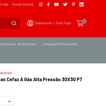
lo App
Google Android
0
Cadastre-se
|
Fazer login
Utensílios de Cozinha
Limpeza Profissional
dustriais
cas Cefaz A Gás Alta Pressão 30X30 P7