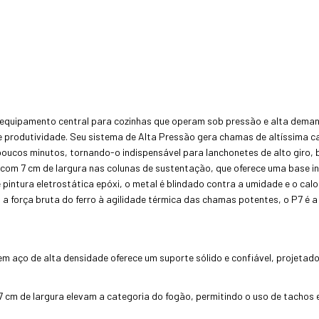
 o equipamento central para cozinhas que operam sob pressão e alta dem
produtividade. Seu sistema de Alta Pressão gera chamas de altíssima cal
poucos minutos, tornando-o indispensável para lanchonetes de alto giro, bu
a com 7 cm de largura nas colunas de sustentação, que oferece uma base 
ntura eletrostática epóxi, o metal é blindado contra a umidade e o calo
a força bruta do ferro à agilidade térmica das chamas potentes, o P7 é a 
em aço de alta densidade oferece um suporte sólido e confiável, projeta
7 cm de largura elevam a categoria do fogão, permitindo o uso de tachos