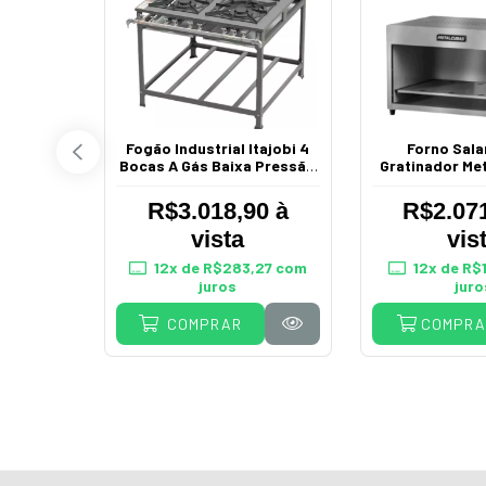
rico 10
Fogão Industrial Itajobi 4
Forno Sal
 Progás
Bocas A Gás Baixa Pressão
Gratinador Me
40X40Cm P7
Litros a Gá
90 à
R$3.018,90 à
R$2.071
vista
vis
38,98
12
x de
R$283,27
com
12
x de
R$1
juros
juro
COMPRA
COMPRAR