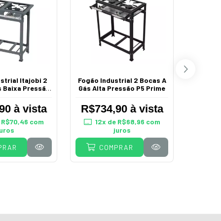
Fogão I
Gás 
trial Itajobi 2
Fogão Industrial 2 Bocas A
s Baixa Pressão
Gás Alta Pressão P5 Prime
R$
P5
90 à vista
R$734,90 à vista
e
R$70,46
com
12
x de
R$68,96
com
12
x
juros
juros
PRAR
COMPRAR
C