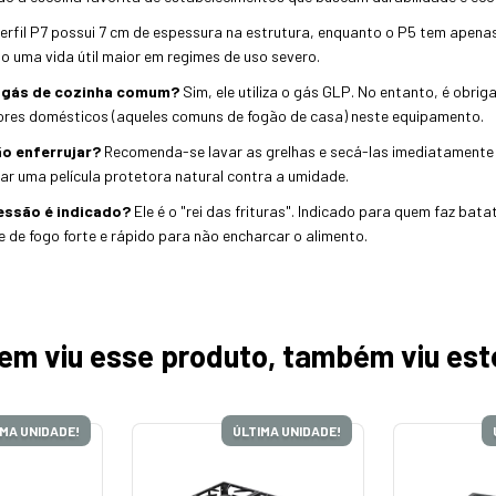
erfil P7 possui 7 cm de espessura na estrutura, enquanto o P5 tem apenas
o uma vida útil maior em regimes de uso severo.
m gás de cozinha comum?
Sim, ele utiliza o gás GLP. No entanto, é obri
adores domésticos (aqueles comuns de fogão de casa) neste equipamento.
ão enferrujar?
Recomenda-se lavar as grelhas e secá-las imediatamente a
ar uma película protetora natural contra a umidade.
ressão é indicado?
Ele é o "rei das frituras". Indicado para quem faz bat
 de fogo forte e rápido para não encharcar o alimento.
em viu esse produto, também viu est
IMA UNIDADE!
ÚLTIMA UNIDADE!