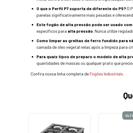
O que o Perfil P7 suporta de diferente do P5?
O P
panelas significativamente mais pesadas e oferecend
Este fogão de alta pressão pode ser usado co
específicos para
alta pressão
. Nunca utilize regul
Como limpar as grelhas de ferro fundido para n
camada de óleo vegetal nelas após a limpeza para cri
Para quais tipos de preparo o modelo de alta p
quantidades de massas ou qualquer prato que precise
Confira nossa linha completa de
Fogões Industriais.
Qu
UNIDADE!
ÚLT