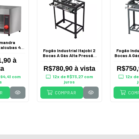
amandra
talcubas 45
Fogão Industrial Itajobi 2
Fogão Indus
s FSG 45
Bocas A Gás Alta Pressão
Bocas A Gá
,90 à
P3
ta
R$780,90 à vista
R$750,
94,41
com
12
x de
R$73,27
com
12
x d
s
juros
R
COMPRAR
COM