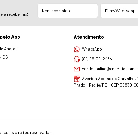
e a recebê-las!
pelo App
Atendimento
e Android
WhatsApp
 iOS
(81) 98150-2434
vendasonline@engefrio.com.b
Avenida Abdias de Carvalho, 1.
Prado - Recife/PE - CEP 50830-0
odos os direitos reservados.