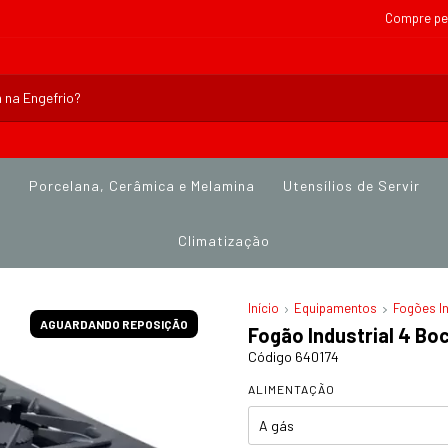
Compre pe
s
Porcelana, Cerâmica e Melamina
Utensílios de Servir
Climatização
Início
Equipamentos
Fogões In
AGUARDANDO REPOSIÇÃO
Fogão Industrial 4 Bo
Código 640174
ALIMENTAÇÃO