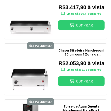
com 2 Zonas de
Aquecimento 220v
R$3.417,90 à vista
12
x de
R$320,71
com juros
COMPRAR
ÚLTIMA UNIDADE!
Chapa Bifeteira Marchesoni
60 cm com 1 Zona de
Aquecimento 220V
R$2.053,90 à vista
12
x de
R$192,72
com juros
COMPRAR
ÚLTIMA UNIDADE!
Torre de Água Quente
Marchesoni MarcPro 7