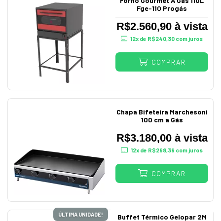
Forno Gourmet A Gás 110L
Fge-110 Progás
R$2.560,90 à vista
12
x de
R$240,30
com juros
COMPRAR
Chapa Bifeteira Marchesoni
100 cm a Gás
R$3.180,00 à vista
12
x de
R$298,39
com juros
COMPRAR
ÚLTIMA UNIDADE!
Buffet Térmico Gelopar 2M