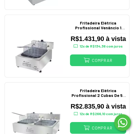
Fritadeira Elétrica
Profissional Venâncio 1
Cuba de 5L 220V
R$1.431,90 à vista
12
x de
R$134,36
com juros
COMPRAR
Fritadeira Elétrica
Profissional 2 Cubas De 5L
Sfe212V Venâncio
R$2.835,90 à vista
12
x de
R$266,10
com juros
COMPRAR