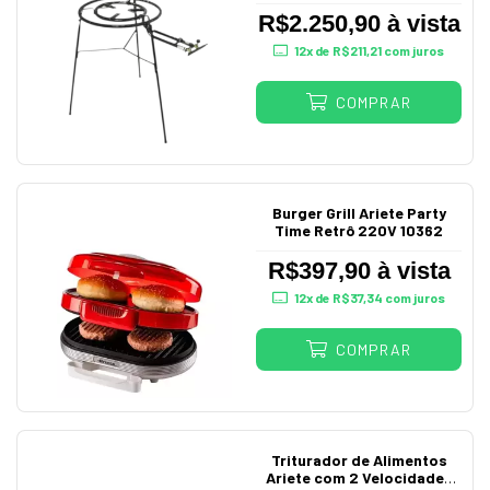
R$2.250,90 à vista
12
x de
R$211,21
com juros
COMPRAR
Burger Grill Ariete Party
Time Retrô 220V 10362
R$397,90 à vista
12
x de
R$37,34
com juros
COMPRAR
Triturador de Alimentos
Ariete com 2 Velocidades