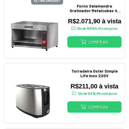
ÚLTIMA UNIDADE!
Forno Salamandra
Gratinador Metalcubas 45
Litros a Gás FSG 45
R$2.071,90 à vista
12
x de
R$194,41
com juros
COMPRAR
Torradeira Oster Simple
Life Inox 220V
R$211,00 à vista
12
x de
R$19,80
com juros
COMPRAR