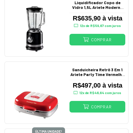
Liquidificador Copo de
Vidro 1,5L Ariete Moderna
Preto 220V
R$635,90 à vista
12
x de
R$59,67
com juros
COMPRAR
Sanduicheira Retrô 3 Em 1
Ariete Party Time Vermelho
220V
R$497,00 à vista
12
x de
R$46,64
com juros
COMPRAR
ÚLTIMA UNIDADE!