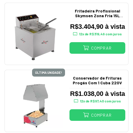
Fritadeira Profissional
Skymsen Zona Fria 15L
Bancada 220V FZM8
R$3.404,90 à vista
12
x de
R$319,49
com juros
COMPRAR
ÚLTIMA UNIDADE!
Conservador de Frituras
Progás Com 1 Cuba 220V
R$1.038,00 à vista
12
x de
R$97,40
com juros
COMPRAR