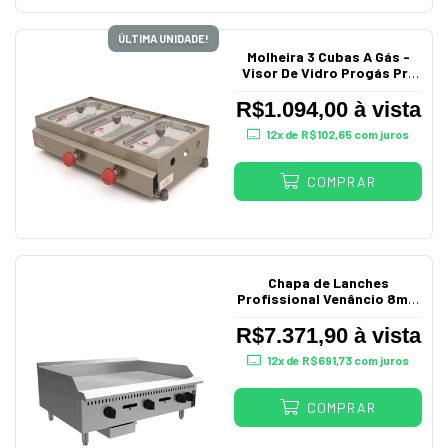
ÚLTIMA UNIDADE!
Molheira 3 Cubas A Gás -
Visor De Vidro Progás Pr-
03
R$1.094,00 à vista
12
x de
R$102,65
com juros
COMPRAR
Chapa de Lanches
Profissional Venâncio 8mm
A Gás 90 cm Prime
R$7.371,90 à vista
12
x de
R$691,73
com juros
COMPRAR