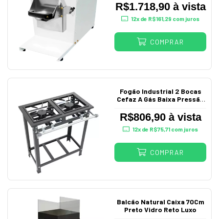
R$1.718,90 à vista
12
x de
R$161,29
com juros
COMPRAR
Fogão Industrial 2 Bocas
Cefaz A Gás Baixa Pressão
30X30 P5
R$806,90 à vista
12
x de
R$75,71
com juros
COMPRAR
Balcão Natural Caixa 70Cm
Preto Vidro Reto Luxo