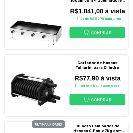
100cm com 4 Queimadores
à Gás
R$1.841,00 à vista
12
x de
R$172,75
com juros
COMPRAR
Cortador de Massas
Talharim para Cilindro
Laminador Saro
R$77,90 à vista
8
x de
R$10,15
com juros
COMPRAR
ÚLTIMA UNIDADE!
Cilindro Laminador de
Massas G.Paniz 7Kg com