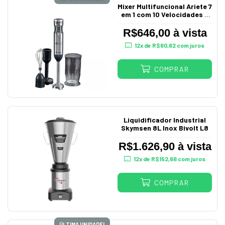
Mixer Multifuncional Ariete 7
em 1 com 10 Velocidades +
Turbo 220V
R$646,00 à vista
12
x de
R$60,62
com juros
COMPRAR
Liquidificador Industrial
Skymsen 8L Inox Bivolt L8
R$1.626,90 à vista
12
x de
R$152,66
com juros
COMPRAR
ÚLTIMA UNIDADE!