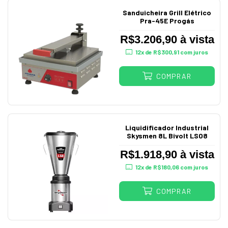
Sanduicheira Grill Elétrico
Pra-45E Progás
R$3.206,90 à vista
12
x de
R$300,91
com juros
COMPRAR
Liquidificador Industrial
Skysmen 8L Bivolt LS08
R$1.918,90 à vista
12
x de
R$180,06
com juros
COMPRAR