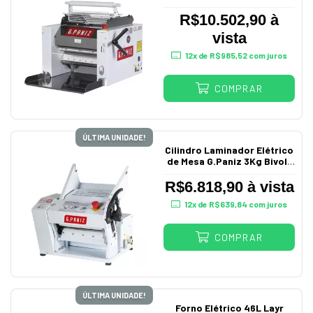
Bandeja Bivolt Cl300
R$10.502,90 à
vista
12
x de
R$985,52
com juros
COMPRAR
ÚLTIMA UNIDADE!
Cilindro Laminador Elétrico
de Mesa G.Paniz 3Kg Bivolt
Cl300
R$6.818,90 à vista
12
x de
R$639,84
com juros
COMPRAR
ÚLTIMA UNIDADE!
Forno Elétrico 46L Layr