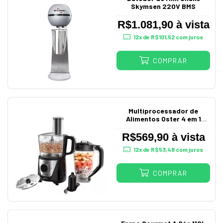
Skymsen 220V BMS
R$1.081,90 à vista
12
x de
R$101,52
com juros
COMPRAR
Multiprocessador de
Alimentos Oster 4 em 1
220V
R$569,90 à vista
12
x de
R$53,48
com juros
COMPRAR