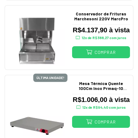
Conservador de Frituras
Marchesoni 220V MarcPro
R$4.137,90 à vista
12
x de
R$388,27
com juros
COMPRAR
ÚLTIMA UNIDADE!
Mesa Térmica Quente
100Cm Inox Prmaq-10
Progás
R$1.006,00 à vista
12
x de
R$94,40
com juros
COMPRAR