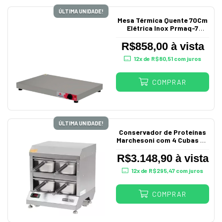
ÚLTIMA UNIDADE!
Mesa Térmica Quente 70Cm
Elétrica Inox Prmaq-7
Progás
R$858,00 à vista
12
x de
R$80,51
com juros
COMPRAR
ÚLTIMA UNIDADE!
Conservador de Proteínas
Marchesoni com 4 Cubas Gn
MarPro 220V
R$3.148,90 à vista
12
x de
R$295,47
com juros
COMPRAR