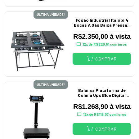
ÚLTIMA UNIDADE!
Fogão Industrial Itajobi 4
Bocas A Gás Baixa Pressão
com Chapa P7 Qm Ativo
R$2.350,00 à vista
12
x de
R$220,51
com juros
COMPRAR
ÚLTIMA UNIDADE!
Balança Plataforma de
Coluna Upx Blue Digital
30Kg Bivolt
R$1.268,90 à vista
12
x de
R$119,07
com juros
COMPRAR