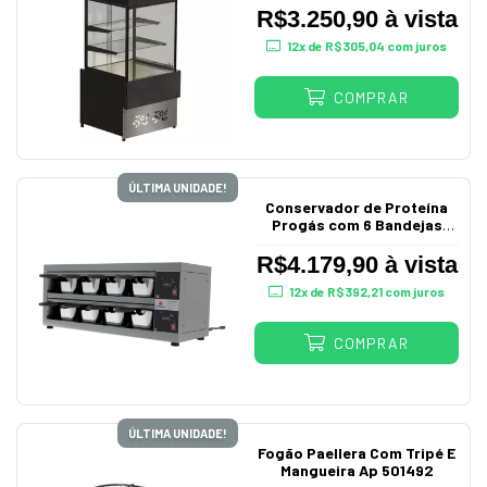
R$3.250,90 à vista
12
x de
R$305,04
com juros
COMPRAR
ÚLTIMA UNIDADE!
Conservador de Proteína
Progás com 6 Bandejas
220V
R$4.179,90 à vista
12
x de
R$392,21
com juros
COMPRAR
ÚLTIMA UNIDADE!
Fogão Paellera Com Tripé E
Mangueira Ap 501492