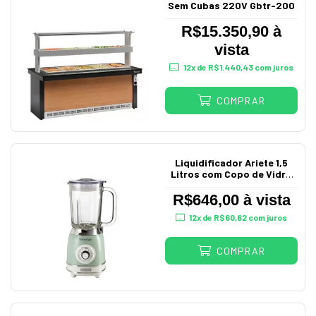
Sem Cubas 220V Gbtr-200
R$15.350,90 à
vista
12
x de
R$1.440,43
com juros
COMPRAR
Liquidificador Ariete 1,5
Litros com Copo de Vidro
Vintage Verde
R$646,00 à vista
12
x de
R$60,62
com juros
COMPRAR