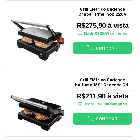
Grill Elétrico Cadence
Chapa Firme Inox 220V
R$275,90 à vista
12
x de
R$25,89
com juros
COMPRAR
Grill Elétrico Cadence
Multiuso 180° Cadence Grl-
616
R$211,90 à vista
12
x de
R$19,88
com juros
COMPRAR