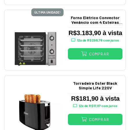
ÚLTIMA UNIDADE!
Forno Elétrico Convector
Venâncio com 4 Esteiras
220V
R$3.183,90 à vista
12
x de
R$298,76
com juros
COMPRAR
Torradeira Oster Black
Simple Life 220V
R$181,90 à vista
12
x de
R$17,07
com juros
COMPRAR