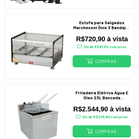
Estufa para Salgados
Marchesoni Ônix 3 Bandejas
Vidro Reto 220V
R$720,90 à vista
12
x de
R$67,64
com juros
COMPRAR
Fritadeira Elétrica Água E
Óleo 23L Bancada
Profissional Sfa04
Venâncio
R$2.544,90 à vista
12
x de
R$238,80
com juros
COMPRAR