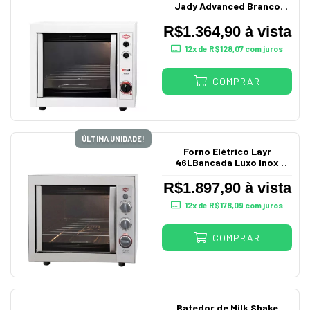
Jady Advanced Branco
220V 1924
R$1.364,90 à vista
12
x de
R$128,07
com juros
COMPRAR
ÚLTIMA UNIDADE!
Forno Elétrico Layr
46LBancada Luxo Inox
Advanced 220V
R$1.897,90 à vista
12
x de
R$178,09
com juros
COMPRAR
Batedor de Milk Shake