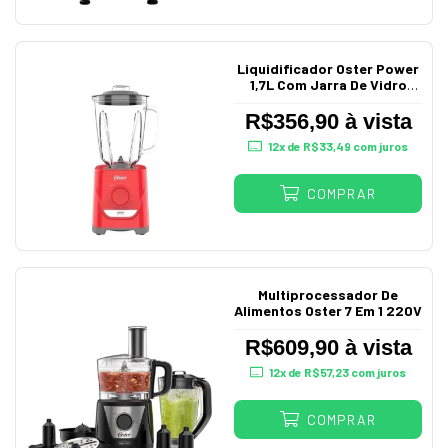
Liquidificador Oster Power
1,7L Com Jarra De Vidro
Vermelho
R$356,90 à vista
12
x de
R$33,49
com juros
COMPRAR
Multiprocessador De
Alimentos Oster 7 Em 1 220V
R$609,90 à vista
12
x de
R$57,23
com juros
COMPRAR