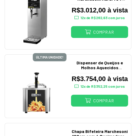
Litros 220V
R$3.012,00 à vista
12
x de
R$282,63
com juros
COMPRAR
ÚLTIMA UNIDADE!
Dispenser de Queijos e
Molhos Aquecidos
Marchesoni MarcPro 3,5L
220V
R$3.754,00 à vista
12
x de
R$352,25
com juros
COMPRAR
Chapa Bifeteira Marchesoni