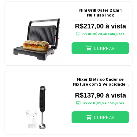
Mini Grill Oster 2 Em 1
Multiuso Inox
R$217,00 à vista
12
x de
R$20,36
com juros
COMPRAR
Mixer Elétrico Cadence
Mixture com 2 Velocidades
220V
R$137,90 à vista
12
x de
R$12,94
com juros
COMPRAR