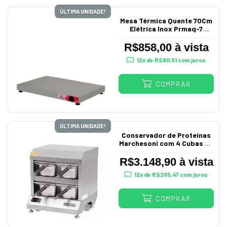
ÚLTIMA UNIDADE!
Mesa Térmica Quente 70Cm
Elétrica Inox Prmaq-7
Progás
R$858,00 à vista
12
x de
R$80,51
com juros
COMPRAR
ÚLTIMA UNIDADE!
Conservador de Proteínas
Marchesoni com 4 Cubas Gn
MarPro 220V
R$3.148,90 à vista
12
x de
R$295,47
com juros
COMPRAR