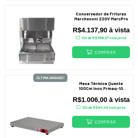
Conservador de Frituras
Marchesoni 220V MarcPro
R$4.137,90 à vista
12
x de
R$388,27
com juros
COMPRAR
ÚLTIMA UNIDADE!
Mesa Térmica Quente
100Cm Inox Prmaq-10
Progás
R$1.006,00 à vista
12
x de
R$94,40
com juros
COMPRAR