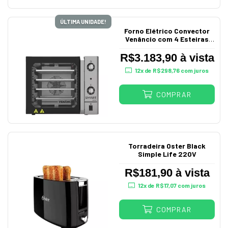
ÚLTIMA UNIDADE!
Forno Elétrico Convector
Venâncio com 4 Esteiras
220V
R$3.183,90 à vista
12
x de
R$298,76
com juros
COMPRAR
Torradeira Oster Black
Simple Life 220V
R$181,90 à vista
12
x de
R$17,07
com juros
COMPRAR