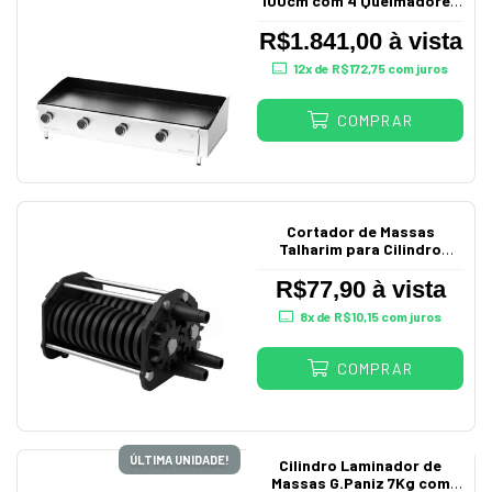
100cm com 4 Queimadores
à Gás
R$1.841,00 à vista
12
x de
R$172,75
com juros
COMPRAR
Cortador de Massas
Talharim para Cilindro
Laminador Saro
R$77,90 à vista
8
x de
R$10,15
com juros
COMPRAR
ÚLTIMA UNIDADE!
Cilindro Laminador de
Massas G.Paniz 7Kg com