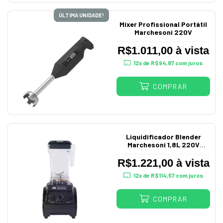
ÚLTIMA UNIDADE!
Mixer Profissional Portátil
Marchesoni 220V
R$1.011,00 à vista
12
x de
R$94,87
com juros
COMPRAR
Liquidificador Blender
Marchesoni 1,8L 220V
Bl4201/202
R$1.221,00 à vista
12
x de
R$114,57
com juros
COMPRAR