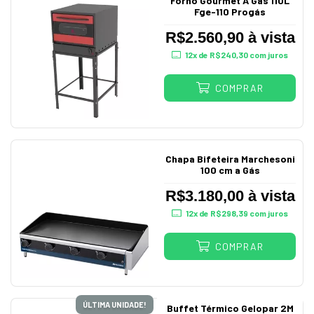
Forno Gourmet A Gás 110L
Fge-110 Progás
R$2.560,90 à vista
12
x de
R$240,30
com juros
COMPRAR
Chapa Bifeteira Marchesoni
100 cm a Gás
R$3.180,00 à vista
12
x de
R$298,39
com juros
COMPRAR
ÚLTIMA UNIDADE!
Buffet Térmico Gelopar 2M