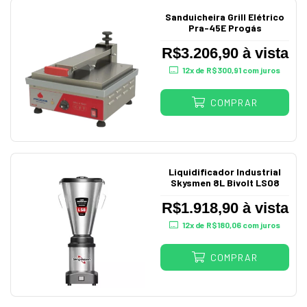
Sanduicheira Grill Elétrico
Pra-45E Progás
R$3.206,90 à vista
12
x de
R$300,91
com juros
COMPRAR
Liquidificador Industrial
Skysmen 8L Bivolt LS08
R$1.918,90 à vista
12
x de
R$180,06
com juros
COMPRAR