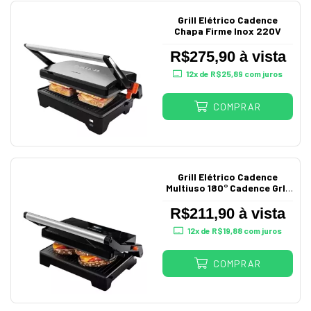
Grill Elétrico Cadence
Chapa Firme Inox 220V
R$275,90 à vista
12
x de
R$25,89
com juros
COMPRAR
Grill Elétrico Cadence
Multiuso 180° Cadence Grl-
616
R$211,90 à vista
12
x de
R$19,88
com juros
COMPRAR