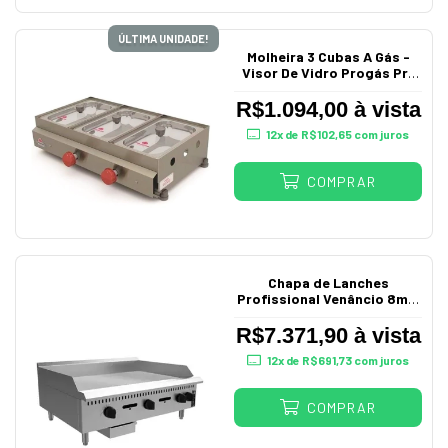
ÚLTIMA UNIDADE!
Molheira 3 Cubas A Gás -
Visor De Vidro Progás Pr-
03
R$1.094,00 à vista
12
x de
R$102,65
com juros
COMPRAR
Chapa de Lanches
Profissional Venâncio 8mm
A Gás 90 cm Prime
R$7.371,90 à vista
12
x de
R$691,73
com juros
COMPRAR