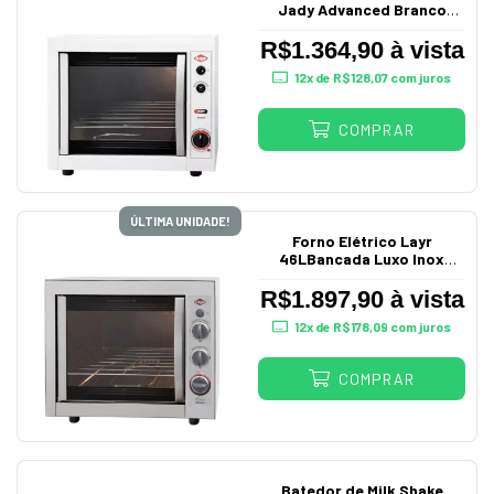
Jady Advanced Branco
220V 1924
R$1.364,90 à vista
12
x de
R$128,07
com juros
COMPRAR
ÚLTIMA UNIDADE!
Forno Elétrico Layr
46LBancada Luxo Inox
Advanced 220V
R$1.897,90 à vista
12
x de
R$178,09
com juros
COMPRAR
Batedor de Milk Shake