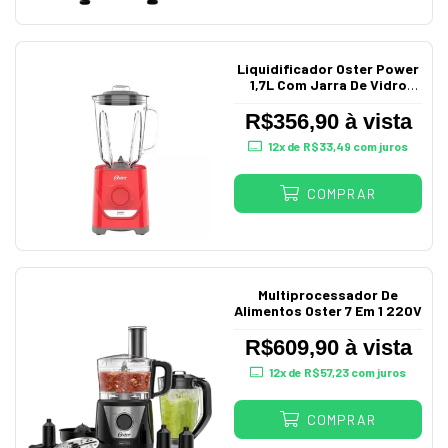
Liquidificador Oster Power
1,7L Com Jarra De Vidro
Vermelho
R$356,90 à vista
12
x de
R$33,49
com juros
COMPRAR
Multiprocessador De
Alimentos Oster 7 Em 1 220V
R$609,90 à vista
12
x de
R$57,23
com juros
COMPRAR