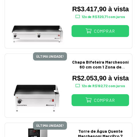
com 2 Zonas de
Aquecimento 220v
R$3.417,90 à vista
12
x de
R$320,71
com juros
COMPRAR
ÚLTIMA UNIDADE!
Chapa Bifeteira Marchesoni
60 cm com 1 Zona de
Aquecimento 220V
R$2.053,90 à vista
12
x de
R$192,72
com juros
COMPRAR
ÚLTIMA UNIDADE!
Torre de Água Quente
Marchesoni MarcPro 7