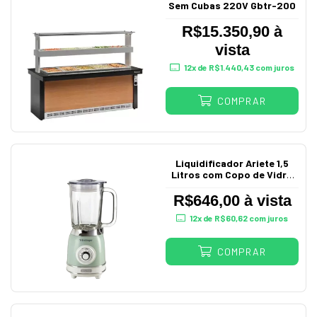
Sem Cubas 220V Gbtr-200
R$15.350,90 à
vista
12
x de
R$1.440,43
com juros
COMPRAR
Liquidificador Ariete 1,5
Litros com Copo de Vidro
Vintage Verde
R$646,00 à vista
12
x de
R$60,62
com juros
COMPRAR