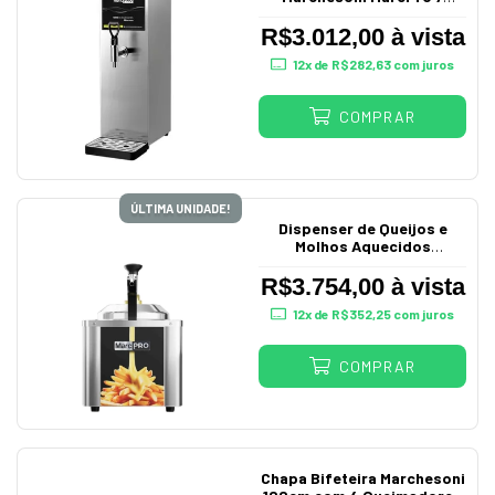
Litros 220V
R$3.012,00 à vista
12
x de
R$282,63
com juros
COMPRAR
ÚLTIMA UNIDADE!
Dispenser de Queijos e
Molhos Aquecidos
Marchesoni MarcPro 3,5L
220V
R$3.754,00 à vista
12
x de
R$352,25
com juros
COMPRAR
Chapa Bifeteira Marchesoni