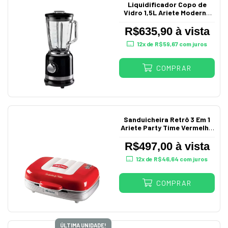
Liquidificador Copo de
Vidro 1,5L Ariete Moderna
Preto 220V
R$635,90 à vista
12
x de
R$59,67
com juros
COMPRAR
Sanduicheira Retrô 3 Em 1
Ariete Party Time Vermelho
220V
R$497,00 à vista
12
x de
R$46,64
com juros
COMPRAR
ÚLTIMA UNIDADE!