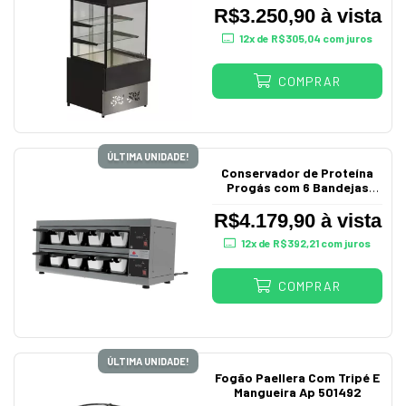
R$3.250,90 à vista
12
x de
R$305,04
com juros
COMPRAR
ÚLTIMA UNIDADE!
Conservador de Proteína
Progás com 6 Bandejas
220V
R$4.179,90 à vista
12
x de
R$392,21
com juros
COMPRAR
ÚLTIMA UNIDADE!
Fogão Paellera Com Tripé E
Mangueira Ap 501492