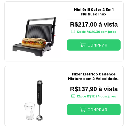
Mini Grill Oster 2 Em 1
Multiuso Inox
R$217,00 à vista
12
x de
R$20,36
com juros
COMPRAR
Mixer Elétrico Cadence
Mixture com 2 Velocidades
220V
R$137,90 à vista
12
x de
R$12,94
com juros
COMPRAR