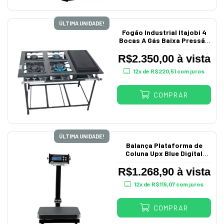
ÚLTIMA UNIDADE!
Fogão Industrial Itajobi 4
Bocas A Gás Baixa Pressão
com Chapa P7 Qm Ativo
R$2.350,00 à vista
12
x de
R$220,51
com juros
COMPRAR
ÚLTIMA UNIDADE!
Balança Plataforma de
Coluna Upx Blue Digital
30Kg Bivolt
R$1.268,90 à vista
12
x de
R$119,07
com juros
COMPRAR