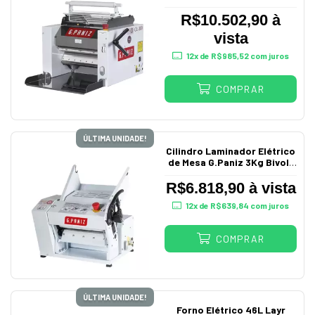
Bandeja Bivolt Cl300
R$10.502,90 à
vista
12
x de
R$985,52
com juros
COMPRAR
ÚLTIMA UNIDADE!
Cilindro Laminador Elétrico
de Mesa G.Paniz 3Kg Bivolt
Cl300
R$6.818,90 à vista
12
x de
R$639,84
com juros
COMPRAR
ÚLTIMA UNIDADE!
Forno Elétrico 46L Layr