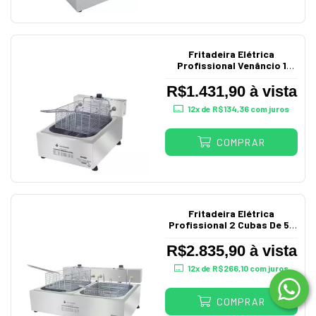
Fritadeira Elétrica
Profissional Venâncio 1
Cuba de 5L 220V
R$1.431,90 à vista
12
x de
R$134,36
com juros
COMPRAR
Fritadeira Elétrica
Profissional 2 Cubas De 5L
Sfe212V Venâncio
R$2.835,90 à vista
12
x de
R$266,10
com juros
COMPRAR