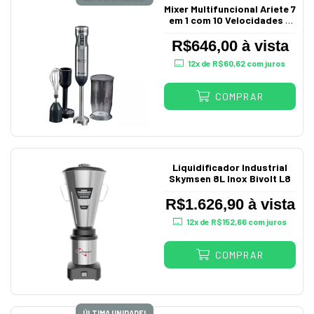
Mixer Multifuncional Ariete 7
em 1 com 10 Velocidades +
Turbo 220V
R$646,00 à vista
12
x de
R$60,62
com juros
COMPRAR
Liquidificador Industrial
Skymsen 8L Inox Bivolt L8
R$1.626,90 à vista
12
x de
R$152,66
com juros
COMPRAR
ÚLTIMA UNIDADE!