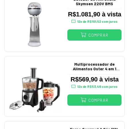
Skymsen 220V BMS
R$1.081,90 à vista
12
x de
R$101,52
com juros
COMPRAR
Multiprocessador de
Alimentos Oster 4 em 1
220V
R$569,90 à vista
12
x de
R$53,48
com juros
COMPRAR