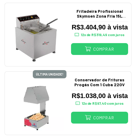
Fritadeira Profissional
Skymsen Zona Fria 15L
Bancada 220V FZM8
R$3.404,90 à vista
12
x de
R$319,49
com juros
COMPRAR
ÚLTIMA UNIDADE!
Conservador de Frituras
Progás Com 1 Cuba 220V
R$1.038,00 à vista
12
x de
R$97,40
com juros
COMPRAR