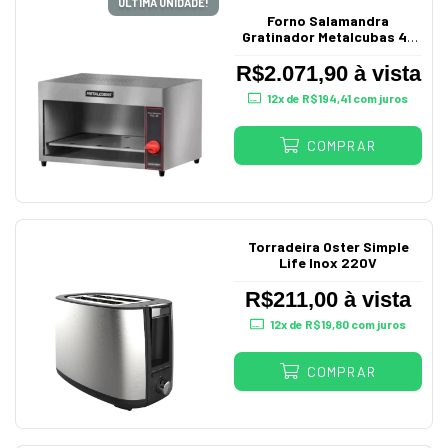
ÚLTIMA UNIDADE!
Forno Salamandra
Gratinador Metalcubas 45
Litros a Gás FSG 45
R$2.071,90 à vista
12
x de
R$194,41
com juros
COMPRAR
Torradeira Oster Simple
Life Inox 220V
R$211,00 à vista
12
x de
R$19,80
com juros
COMPRAR