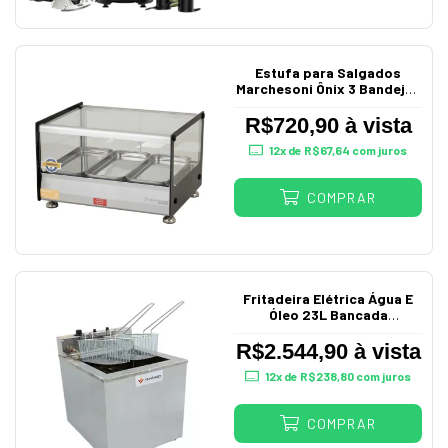
Estufa para Salgados
Marchesoni Ônix 3 Bandejas
Vidro Reto 220V
R$720,90 à vista
12
x de
R$67,64
com juros
COMPRAR
Fritadeira Elétrica Água E
Óleo 23L Bancada
Profissional Sfa04
Venâncio
R$2.544,90 à vista
12
x de
R$238,80
com juros
COMPRAR