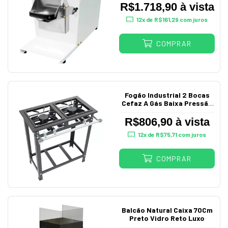
R$1.718,90 à vista
12
x de
R$161,29
com juros
COMPRAR
Fogão Industrial 2 Bocas
Cefaz A Gás Baixa Pressão
30X30 P5
R$806,90 à vista
12
x de
R$75,71
com juros
COMPRAR
Balcão Natural Caixa 70Cm
Preto Vidro Reto Luxo