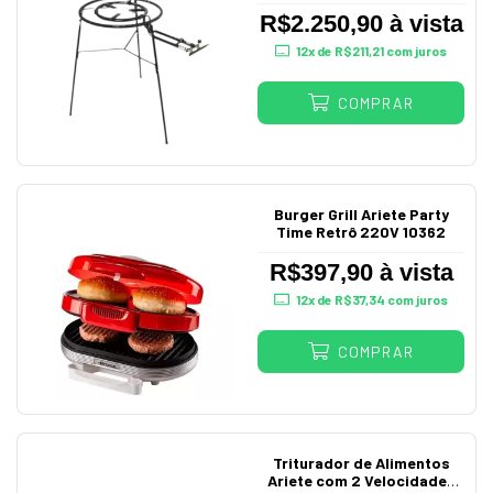
R$2.250,90 à vista
12
x de
R$211,21
com juros
COMPRAR
Burger Grill Ariete Party
Time Retrô 220V 10362
R$397,90 à vista
12
x de
R$37,34
com juros
COMPRAR
Triturador de Alimentos
Ariete com 2 Velocidades